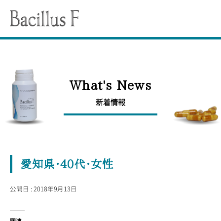
Bucillus F
バシラスFとは
HISTORY
What's News
誕生秘話
新着情報
Whatʼs New
新着情報
VOICE
愛知県・40代・女性
お客様の声
公開日 : 2018年9月13日
FAQ
よくあるご質問