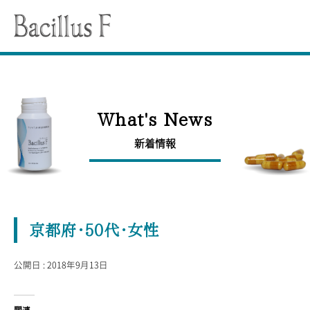
Bucillus F
バシラスFとは
HISTORY
What's News
誕生秘話
新着情報
Whatʼs New
新着情報
VOICE
京都府・50代・女性
お客様の声
公開日 : 2018年9月13日
FAQ
よくあるご質問