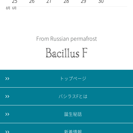
25
26
27
28
29
30
8月
6月
From Russian permafrost
トップページ
バシラスFとは
誕生秘話
新着情報