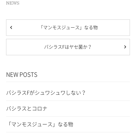
ウ
い
NEWS
で
(新
開
し
き
い
ま
ウ
す)
ィ
ン
「マンモスジュース」なる物
ド
ウ
で
開
き
バシラスFはヤセ菌か？
ま
す)
NEW POSTS
バシラスFがシュワシュワしない？
バシラスとコロナ
「マンモスジュース」なる物