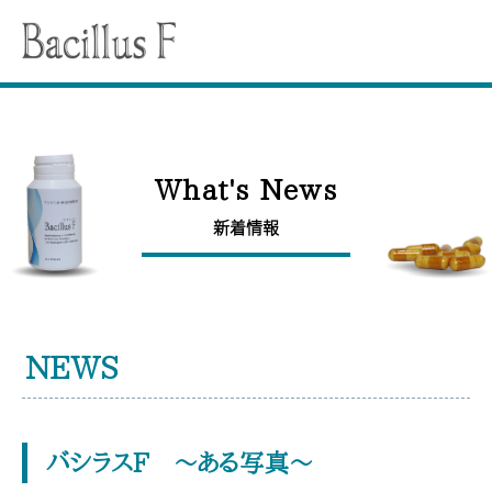
Bucillus F
バシラスFとは
HISTORY
What's News
誕生秘話
新着情報
Whatʼs New
新着情報
VOICE
NEWS
お客様の声
FAQ
バシラスF ～ある写真～
よくあるご質問