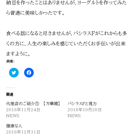
納豆を作ったことはありませんが、ヨーグルトを作ってみた
ら普通に美味しかったです。
食べる話になると尽きませんが、バシラスFがこれからも多
くの方に、人生の楽しみを感じていただくお手伝いが出来
ますように。
共有:
ク
Facebook
リ
で
ッ
共
ク
有
し
す
て
る
関連
Twitter
に
で
は
共
ク
代理店のご紹介① 【万華鏡】
バシラスFと視力
有
リ
2018年11月24日
2018年10月28日
(新
ッ
し
ク
NEWS
NEWS
い
し
ウ
て
健康な人
ィ
く
ン
だ
2018年12月31日
ド
さ